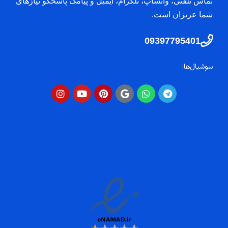
تماس تلفنی، واتساپ، تلگرام، ایمیل و پیامک پاسخگو نیازهای
شما عزیزان است.
09397795401
سوشیال‌ها: