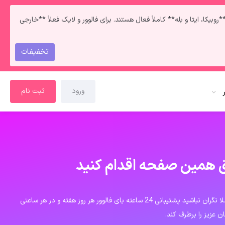
کا، ایتا و بله** کاملاً فعال هستند. برای فالوور و لایک فعلاً **خارجی
تخفیفات
ورود
ثبت نام
ریق همین صفحه اقدام کنید
در هر جایی از سایت به مشکل خوردید اصلا نگران نباشید پشتیبانی 24 ساعته بای فالوور هر روز هفته و در هر ساعتی
ن عزیز را برطرف کند.