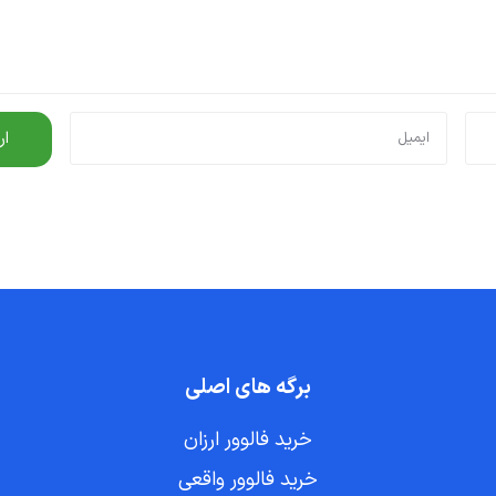
برگه های اصلی
خرید فالوور ارزان
خرید فالوور واقعی