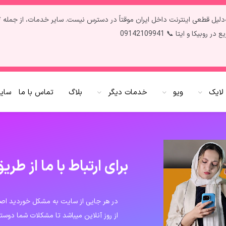
ل قطعی اینترنت داخل ایران موقتاً در دسترس نیست. سایر خدمات، از جمله **روبی
ا و ایتا 📞 09142109941
لایک
ویو
خدمات دیگر
بلاگ
تماس با ما
سایر
برای ارتباط با ما از ط
از روز آنلاین میباشد تا مشکلات شما دوستا