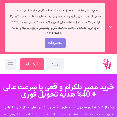
تمام سرویس‌ها آپدیت و فعال هستن ✅ فقط **فالوور و لایک ایرانی** به‌دلیل
قطعی اینترنت داخل ایران موقتاً در دسترس نیست. سایر خدمات، از جمله **روبیکا،
ایتا و بله** کاملاً فعال هستند. برای فالوور و لایک فعلاً **خارجی ثبت کنید** ⚠️
برای خرید خدمات و دریافت مشاوره: تلگرام | پشتیبانی سریع در روبیکا و ایتا 📞
09142109941
تخفیفات
ورود
ثبت نام
خرید ممبر تلگرام واقعی با سرعت عالی
+ 40% هدیه تحویل فوری
یکی از دغدغه‌های مدیران گروه‌ های تلگرامی و ادمین‌ های کانال‌های تلگرامی
همواره جذب ممبرهای بیشتر بوده است. این مساله باعث ایجاد مفهومی به