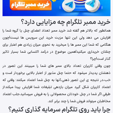
خرید ممبر تلگرام چه مزایایی دارد؟
همانطور که بالاتر هم گفته شد خرید ممبر تعداد اعضای چنل یا گروه شما را
افزایش می دهد ولی این تنها مزیت خرید این سرویس ها نیست!چون
هنگامی که شما این ممبر ها را میخرید به نحوی میزان زیادی هم اعتبار برای
چنلتان خریداری میکنید!همین موضوع در درآمد اکتسابی شما بسیار تاثیر
گذار است!چرا؟
چون وقتی کاربران تعداد بالای ممبر های شما را میبینند این تصور در
ذهنشان پدیدار میشود که حتما چنل مذبور از اعتبار بالایی برخوردار است و
خب،در نتیجه ی این تصور ذهنی،آنها به چنل شما اعتماد میکنند؛ وقتی که
اعتماد کاربران شکل گیرد میزان بازدهی تبلیغات شما افزایش پیدا میکند؛از
طرفی اگر شما در چنل خودتان محصولاتی را به فروش میرسانید،جلب اعتماد
مخاطبان میتواند فروش شما را چند برابر کند.
چرا باید روی تلگرام سرمایه گذاری کنیم؟