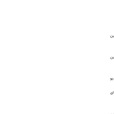
ین
ین
یو
ای