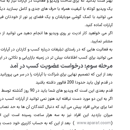
بهتر است بدانید که برای ساخت ویدیو و فعالیت در آپارات نیاز به سا
یک ویدیو کوتاه با کیفیت همراه با حرف های جدی و کامل بسازید دیگر
می توانید با کمک گوشی موبایلتان و یک فضای پر نور از خودتان فیلم
آپارات آماده کنید.
منتشر نمایید.
به فعالیت هایی که در راستای تبلیغات درباره کسب و کارتان در آپارات ب
می توانید برای کسب اطلاعات بیش تر در زمینه بازاریابی و نکاتی در این 
مرحله سوم: درخواست عضویت کسب در آمد
بعد از این که تصمیم نهایی برای شراکت با آپارات را در سر می پرورانی
در قدم اول باید حدودا 200 فالوور داشته باشید
قدم بعدی این است که ویدیو های شما باید در 90 روز گذشته توسط دنبال کنندگانتان حدودا سه هزار ساعت دیده شده باشند.
اگر به این دو مورد دست نیافته اید هنوز نمی توانید از آپارات کسب در آ
اما برای برخی افراد پیش می آید که دنبال کنندگان آن ها به حد نصا
میزان بازدید این افراد نیز به سه هزار ساعت رسیده است این ا
(
www.aparat.coom
) بعد از این که به حساب کاربری خود دست یافتن