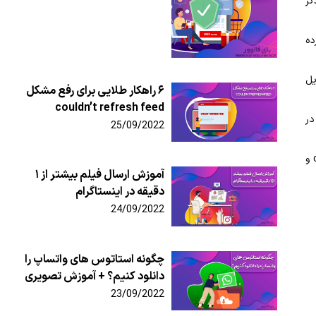
کر
ده
یل
۶ راهکار طلایی برای رفع مشکل
couldn’t refresh feed
Your activ کلیک کنید. در
25/09/2022
بعد از آن باید روی گزینه Interactions کلیک کنید. بعد از وارد شدن به صفحه جدید با 3 گزینه مواجه خواهید شد که به ترتیب comments، likes و
آموزش ارسال فیلم بیشتر از ۱
دقیقه در اینستاگرام
24/09/2022
چگونه استاتوس های واتساپ را
دانلود کنیم؟ + آموزش تصویری
23/09/2022