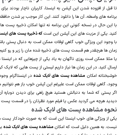
تا قبل از افزوده شدن این آپشن به اینستا، کاربران ناچار بودند برا
برنامه های واسطه، آن ها را دانلود کنند. این کار موجب پر شدن حافظ
با این حال در نسخه کنونی این برنامه نه تنها امکان ذخیره پست ها وج
کنید. یکی از مزیت های این آپشن این است
که ذخیره پست های اینست
با وجود این ویژگی خوب گاهی اوقات ممکن است به دنبال پستی باشیم که
زمان ها هرچقدر هم قسمت پست های ذخیره شده مان را زیر و رو کنیم، 
یا مثلا ممکن است روزی ناگهان به یاد یکی از چیزهایی که در اینستا دی
ارسال کنید. در این زمان ها نیاز داریم لیستی از پست هایی که لایک کرده
خوشبختانه امکان
مشاهده پست های لایک شده
در اینستاگرام وجود 
وجود، گاهی اوقات ممکن است علیرغم این آپشن خوب باز هم نتوانیم محت
اگر پستی که شما به دنبالش هستید هیچ راهی برای دیدن دوباره آن 
دیدید هرچه می گردید عکس یا فیلم مورد نظرتان را در قسمت پست ه
نحوه مشاهده پست های لایک شده
یکی از ویژگی های خوب اینستا این است که به صورت خودکار پست های
نیست. به همین دلیل است که امکان
مشاهده پست های لایک شده
بر