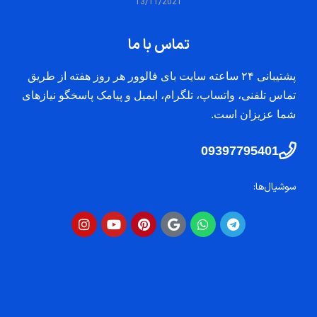
13/11/2021
تماس با ما
پشتیبانی ۲۴ ساعته سایت بای فالوور هر روز هفته از طریق
فنی، واتساپ، تلگرام، ایمیل و پیامک پاسخگو نیازهای
یزان است.
09397795
ا: