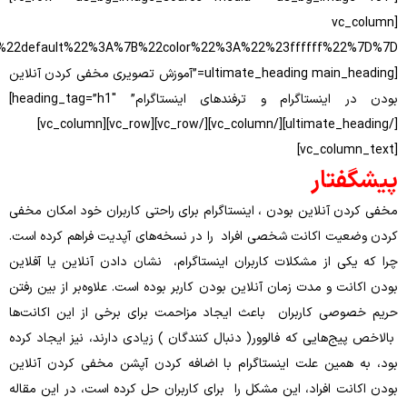
[
css=”%7B%22default%22%3A%7B%22color%22%3A%22%23ffffff%22%7D%7D”]
[ultimate_heading main_heading=”آموزش تصویری مخفی کردن آنلاین
بودن در اینستاگرام و ترفندهای اینستاگرام” heading_tag=”h1″]
[/ultimate_heading][/vc_column][/vc_row][vc_row][vc_column]
ار
نلاین بودن ، اینستاگرام برای راحتی کاربران خود امکان مخفی
 اکانت شخصی افراد را در نسخه‌های آپدیت فراهم کرده است.
از مشکلات کاربران اینستاگرام، نشان دادن آنلاین یا آفلاین
و مدت زمان آنلاین بودن کاربر بوده است. علاوه‌بر از بین رفتن
 کاربران باعث ایجاد مزاحمت برای برخی از این اکانت‌ها
هایی که فالوور( دنبال کنندگان ) زیادی دارند، نیز ایجاد کرده
ین علت اینستاگرام با اضافه کردن آپشن مخفی کردن آنلاین
افراد، این مشکل را برای کاربران حل کرده است، در این مقاله