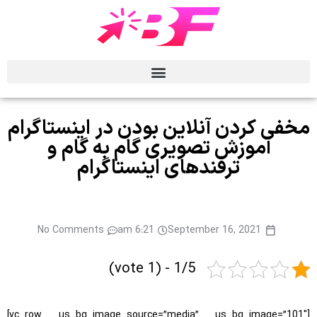
ردن آنلاین بودن در اینستاگرام
موزش تصویری گام به گام و
ترفندهای اینستاگرام
No Comments
6:21 am
September 16, 2021
1/5 - (1 vote)
[vc_row us_bg_image_source=”media” us_bg_image=”101″]