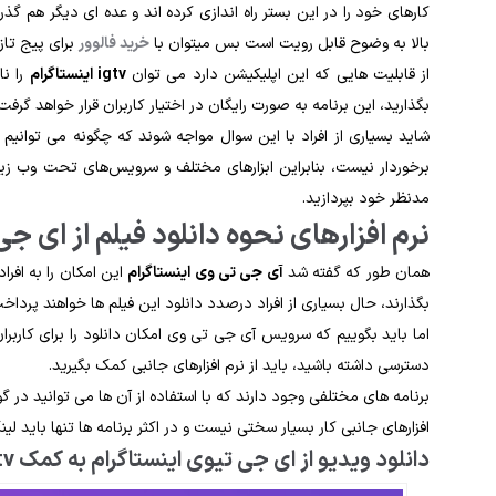
کارهای خود را در این بستر راه ‌اندازی کرده ‌اند و عده‌ ای دیگر هم گذ
بالا به وضوح قابل رویت است بس میتوان با
خرید فالوور
برای پیج تاز
از قابلیت ‌هایی که این اپلیکیشن دارد می ‌توان
igtv
اینستاگرام
را نا
بگذارید، این برنامه به‌ صورت رایگان در اختیار کاربران قرار خواهد گرفت 
شاید بسیاری از افراد با این سوال مواجه شوند که چگونه می ‌توانیم ی
برخوردار نیست، بنابراین ابزارهای مختلف و سرویس‌های تحت وب زیادی را
مدنظر خود بپردازید.
نرم ‌افزارهای نحوه دانلود فیلم از ای ج
همان ‌طور که گفته شد
آی جی تی وی اینستاگرام
این امکان را به افراد
بگذارند، حال بسیاری از افراد درصدد دانلود این فیلم‌ ها خواهند پرداخ
اما باید بگوییم که سرویس آی جی تی ‌وی امکان دانلود را برای کاربران د
دسترسی داشته باشید، باید از نرم‌ افزارهای جانبی کمک بگیرید.
برنامه‌ های مختلفی وجود دارند ‌که با استفاده از آن‌ ها می‌ توانید در
‌افزارهای جانبی کار بسیار سختی نیست و در اکثر برنامه‌ ها تنها باید لینک
دانلود ویدیو از ای جی تیوی اینستاگرام به کمک video download for igtv