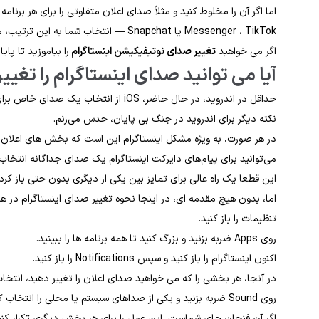
اما اگر آن را مخلوط کنید و مثلاً صدای اعلان متفاوتی را برای هر برنامه تنظیم کنید، چه 
Messenger ، TikTok یا Snapchat — انتخاب شما به این ترتیب، می توانید صداهای اعلان را متنوع کنید.
اگر می خواهید
تغییر صدای نوتیفیکیشن اینستاگرام
را بیاموزید تا پای
آیا می توانید صدای اینستاگرام را تغیی
حداقل در اندروید، در حال حاضر، iOS از انتخاب یک صدای خاص برای برنامه ها پشتیبانی نمی کند، بلکه به صدای عمومی پایبند است.
نکته دیگر برای اندروید در جنگ بی پایان، حدس می‌زنم.
در هر صورت، به ویژه مشکل اینستاگرام این است که بخش های اعلان ه
می‌توانید برای پیام‌های دایرکت اینستاگرام یک صدای جداگانه انتخاب ک
این قطعا یک راه عالی برای تمایز بین یکی از دیگری بدون حتی باز ک
اما، بدون هیچ مقدمه ای، در اینجا نحوه تغییر صدای اینستاگرام در ه
تنظیمات را باز کنید.
روی Apps ضربه بزنید و بزرگ کنید تا همه برنامه ها را ببینید.
اکنون اینستاگرام را باز کنید و سپس Notifications را باز کنید.
در آنجا، هر بخشی را که می خواهید صدای اعلان را تغییر دهید، انتخاب 
روی Sound ضربه بزنید و یکی از صداهای سیستم یا محلی را انتخاب کنید.
اگر آن فنجان چای شماست، این عمل را برای هر بخش دیگری تکرار کنی